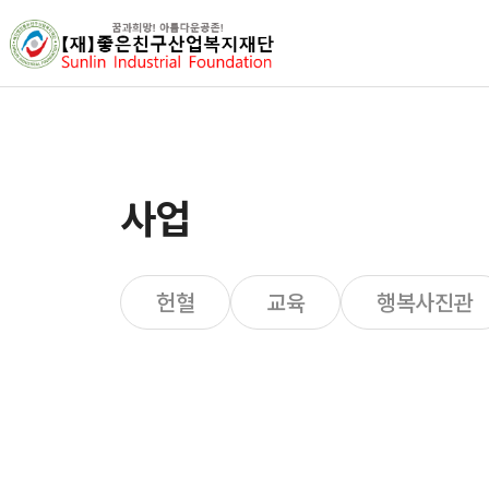
사업
헌혈
교육
행복사진관