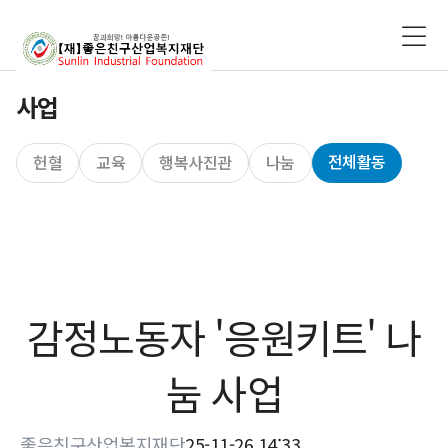
사업
전체활동
헌혈
교육
행복사진관
나눔
감정노동자 '응원키트' 나
눔 사업
좋은친구산업복지재단
25-11-26 14:33