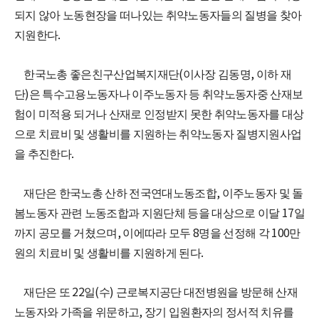
되지 않아 노동현장을 떠나있는 취약노동자들의 질병을 찾아
.
지원한다
(
,
한국노총 좋은친구산업복지재단
이사장 김동명
이하 재
)
단
은 특수고용노동자나 이주노동자 등 취약노동자중
산재보
험이 미적용 되거나 산재로 인정받지 못한 취약노동자를 대상
으로 치료비 및 생활비를 지원하는 취약노동자 질병지원사업
.
을 추진한다
,
재단은 한국노총 산하 전국연대노동조합
이주노동자 및 돌
17
봄노동자 관련 노동조합과 지원단체 등을 대상으로 이달
일
,
8
100
까지 공모를 거쳤으며
이에따라 모두
명을 선정해 각
만
.
원의 치료비 및 생활비를 지원하게 된다
22
(
)
재단은 또
일
수
근로복지공단 대전병원을 방문해 산재
,
노동자와 가족을 위문하고
장기 입원환자의 정서적 치유를