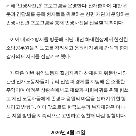
‘
’
.
위해
인생사진관
프로그램을 운영한다
산재환자에 대한 위
문과 간담회를 통해 환자들을 위로하는 한편 재단이 운영하는
.
인생사진관 프로그램을 통해 인생사진을 선물할 계획이다
이어 대덕소방서를 방문해 지난 대전 화재현장에서 헌신한
소방공무원들의 노고를 격려하고 응원하기 위해 간식과 함께
.
감사의 메시지를 전달키로 했다
재단은 이번 취약노동자 질병지원과 산재환자 위문행사와
관련 산재노동자들이 우리 산업과 경제를 지탱해 온 소중한
주역이며 어려운 상황속에서도 재활과 사회복귀를 위해 힘쓰
고 계신 노동자들에게 존경과 응원의 마음을 전하기 위한 행
.
사라고 밝혔다
이어 앞으로도 한국노총과 복지재단은 더 나
.
은 지원 방안을 지속적으로 고민하고 실천해 나갈 방침이다
2026
년
4
월
21
일