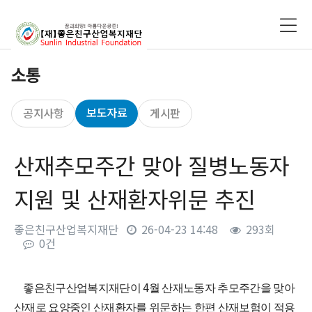
소통
보도자료
공지사항
게시판
산재추모주간 맞아 질병노동자
지원 및 산재환자위문 추진
좋은친구산업복지재단
26-04-23 14:48
293회
0건
본문
4
좋은친구산업복지재단이
월 산재노동자 추모주간을 맞아
산재로 요양중인 산재환자를 위문하는 한편 산재보험이 적용