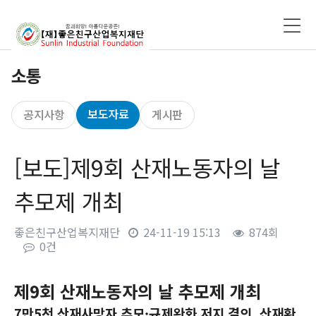
소통
보도자료
공지사항
게시판
[보도]제9회 산재노동자의 날
추모제 개최
좋은친구산업복지재단
24-11-19 15:13
874회
0건
본문
제9회 산재노동자의 날 추모제 개최
7만5천 산재사망자 추모·규제완화 저지 결의, 산재환