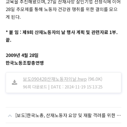
교육을 추진해왔으며, 27일 산재사망 살인기업 선정식에 이어
28일 추모제를 통해 노동자 건강권 쟁취를 위한 결의를 모으
게 된다.
* 붙 임 : 제9회 산재노동자의 날 행사 계획 및 관련자료 1부.
끝.
2009년 4월 28일
한국노동조합총연맹
보도090428산재노동자의날.hwp
(96.0K)
|
96회 다운로드
DATE : 2024-11-19 15:13:25
[보도]한국노총, 산재노동자 요양 및 재활 격려를 위한 위문 행사 개최