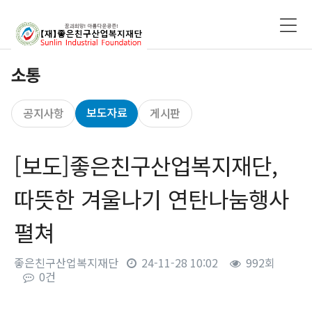
소통
보도자료
공지사항
게시판
[보도]좋은친구산업복지재단,
따뜻한 겨울나기 연탄나눔행사
펼쳐
좋은친구산업복지재단
24-11-28 10:02
992회
0건